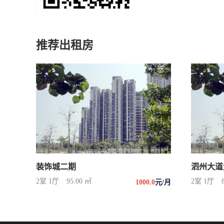
推荐出租房
装饰城二期
泗州大道
2室 1厅
95.00 ㎡
2室 1厅
1000.0
元/月