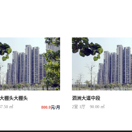
大棚头大棚头
泗洲大道中段
87.50 ㎡
2室 1厅
90.00 ㎡
800.0
元/月