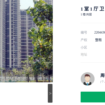
1 室 1 厅 卫
1 楼/共层
编号
220443
产权
整租
小区
地址
周
(个
>