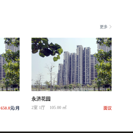
更多
永济花园
2室 1厅
105.00 ㎡
650.0
元/月
面议