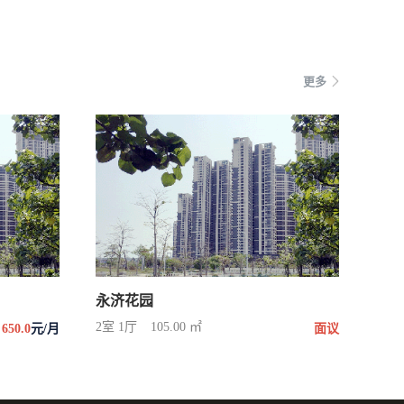
更多
永济花园
2室 1厅
105.00 ㎡
650.0
元/月
面议