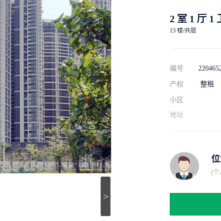
2 室 1 厅 1
13 楼/共层
编号
220465
产权
整租
小区
地址
位
(个
>