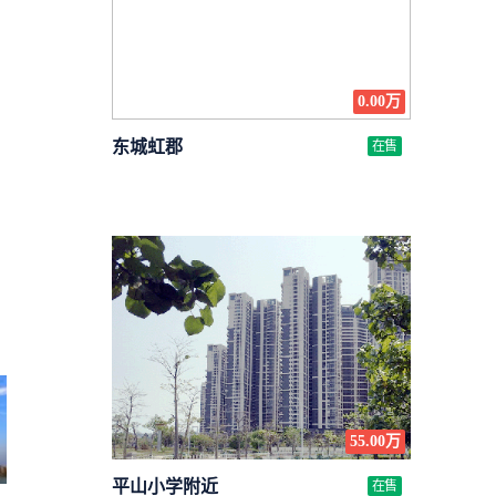
0.00万
东城虹郡
在售
55.00万
平山小学附近
在售