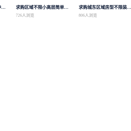
求购市中心区房型不限中档装修
求购区域不限小高层简单装修
求购城东区域房型不限装修不
726
人浏览
806
人浏览