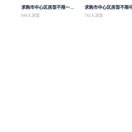
求购市中心区房型不限一室一厅一卫简...
849
人浏览
782
人浏览